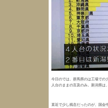
今日のでは、
群馬県
のは工場での
人台のままの言及のみ。
新潟県
は
直近で少し残念だったのが、
国会