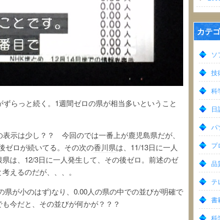
カテ
ソ
技術
科学
位がずらっと続く。1週間ゼロの県が相当多いということ
日
パ
の表示は少し？？ 今回のでは一番上が鹿児島県だが、
プ
の後ゼロが続いてる。その次の
香川県
は、11/13日に一人
根県は、12/3日に一人発生して、その後ゼロ。前述のゼ
品質
と考えるのだが、、、。
テレ
の県が小のはず)なり、0.00人の県の中での並びが明確で
書
でも今だと、その並びが何かが？？？
科学