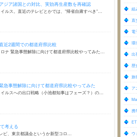
 アジア諸国との対比、実効再生産数を再確認
組
イルス。直近のテレビとかでは、”帰省自粛すべき”…
直交
電
環境
 直近2週間での都道府県比較
ロナ 緊急事態解除に向けて都道府県比較やってみた…
出荷
歴史
旅
 緊急事態解除に向けて都道府県比較やってみた
ア
ウイルスへの出口戦略（小池都知事はフェーズ？）の…
Ma
携
ET
いて考える
 テレビ、東京都議会というか新型コロ…
ウ