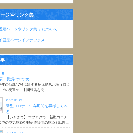
ページやリンク集
固定ページやリンク集 」について
イ固定ページインデックス
記事
-16
演 受講のすすめ
昨年の台風17号に対する鹿児島県北薩（特に
）での災害の、中間報告を聞…
2022-01-21
新型コロナ 生存期間を再考してみ
る
【いきさつ】 本ブログで、新型コロナ
スでの空気感染や郵便物経由の感染を話題…
2022-01-20