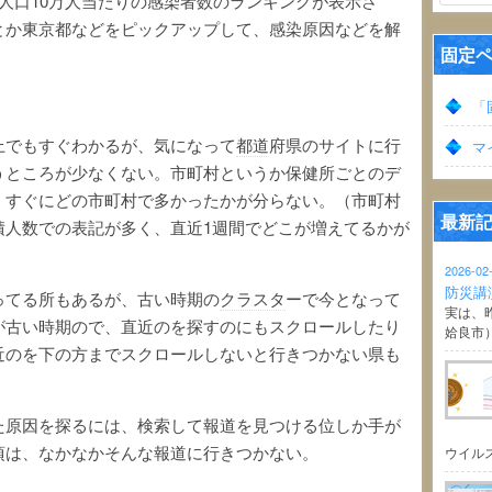
人口10万人当たりの感染者数のランキングが表示さ
とか東京都などをピックアップして、感染原因などを解
固定
「
上でもすぐわかるが、気になって
都道
府県のサイトに行
マ
うところが少なくない。市町村というか保健所ごとのデ
、すぐにどの市町村で多かったかが分らない。（市町村
最新
積人数での表記が多く、直近1週間でどこが増えてるかが
2026-02
防災講
ってる所もあるが、古い時期の
クラスタ
ーで今となって
実は、
が古い時期ので、直近のを探すのにもスクロールしたり
姶良市
近のを下の方までスクロールしないと行きつかない県も
た原因を探るには、検索して報道を見つける位しか手が
頃は、なかなかそんな報道に行きつかない。
ウイル