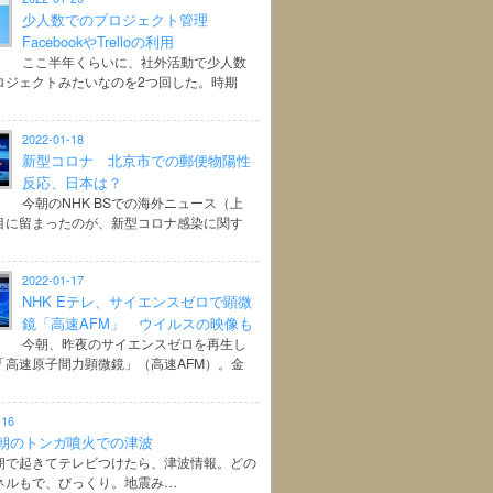
少人数でのプロジェクト管理
FacebookやTrelloの利用
ここ半年くらいに、社外活動で少人数
ロジェクトみたいなのを2つ回した。時期
2022-01-18
新型コロナ 北京市での郵便物陽性
反応、日本は？
今朝のNHK BSでの海外ニュース（上
目に留まったのが、新型コロナ感染に関す
2022-01-17
NHK Eテレ、サイエンスゼロで顕微
鏡「高速AFM」 ウイルスの映像も
今朝、昨夜のサイエンスゼロを再生し
「高速原子間力顕微鏡」（高速AFM）。金
-16
朝のトンガ噴火での津波
朝で起きてテレビつけたら、津波情報。どの
ネルもで、びっくり。地震み…