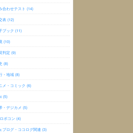
み合わせテスト (14)
表 (12)
子ブック (11)
 (10)
判定 (9)
 (8)
行・地域 (8)
ニメ・コミック (6)
c (5)
帯・デジカメ (5)
ロボコン (4)
ェブログ・ココログ関連 (3)