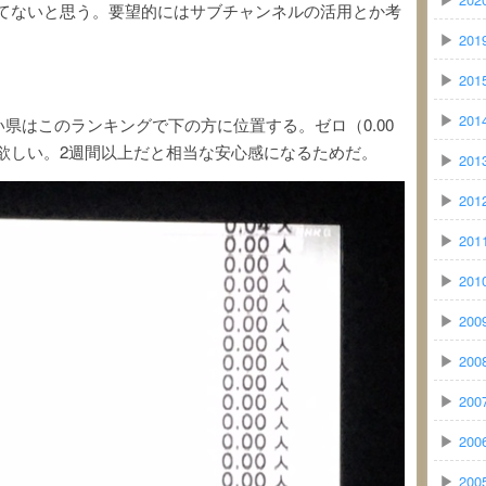
れてないと思う。要望的にはサブチャンネルの活用とか考
▶
201
▶
201
▶
201
県はこのランキングで下の方に位置する。ゼロ（0.00
欲しい。2週間以上だと相当な安心感になるためだ。
▶
201
▶
201
▶
201
▶
201
▶
200
▶
200
▶
200
▶
200
▶
200