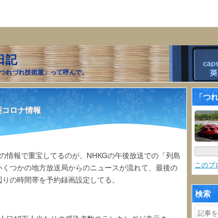
日記
つれづれ技術屋」って呼んで。
「つ
型コロナ情報
の情報で重宝してるのが、NHKGの午後放送での「列島
このブ
いくつかの地方放送局からのニュースが流れて、最後の
辺りの時間帯を予約録画設定してる。
検索