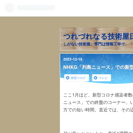
つれづれなる技術屋
しがない技術屋。専門は情報工学で、「
2021
-
12
-
15
NHKG「列島ニュース」での新
新型コロナ
テレビ
ここ1月ほど、新型コロナ感染者数
ニュース」での終盤のコーナー。
方での短い時間。直近では、その