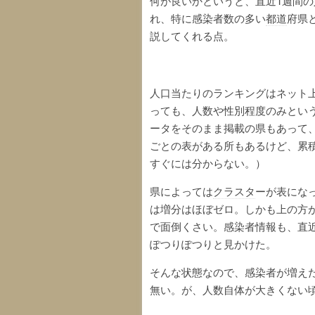
何が良いかというと、直近1週間の
れ、特に感染者数の多い
都道
府県
説してくれる点。
人口当たりのランキングはネット
っても、人数や性別程度のみとい
ータをそのまま掲載の県もあって
ごとの表がある所もあるけど、累
すぐには分からない。）
県によっては
クラスタ
ーが表にな
は増分はほぼゼロ。しかも上の方
で面倒くさい。感染者情報も、直
ぽつりぽつりと見かけた。
そんな状態なので、感染者が増え
無い。が、人数自体が大きくない