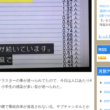
2022-01
遺跡の
DBで
【いき
埋蔵文
もっと
RSS
月別
クラスタ
ーの事が述べられてたので、今日は人口あたり4
▶
202
、小学生の感染が多い旨が述べられた。
▶
202
▶
202
中継
で番組自体が放送されない点。サブチャンネルとか
▶
202