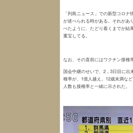
「列島ニュース」での新型コロナ
が述べられる時がある。それがあ
べたように、たどり着くまでが結
重宝してる。
なお、その直前にはワクチン接種
国会中継
のせいで、2，3日目に出
種率が、1億人越え。12歳未満な
人数も接種率と一緒に示された。