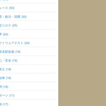
ース (53)
済・政治・国際 (30)
型コロナ (25)
 (24)
フトウェアテスト (24)
老名駅改修 (19)
心・安全 (18)
士 (18)
車 (18)
 (18)
ーツ (17)
 (17)