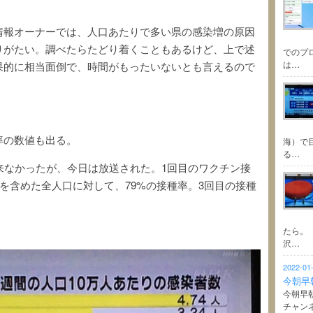
情報オーナーでは、人口あたりで多い県の感染増の原因
りがたい。調べたらたどり着くこともあるけど、上で述
でのプ
は…
果的に相当面倒で、時間がもったいないとも言えるので
率の数値も出る。
海）で
る…
来なかったが、今日は放送された。1回目のワクチン接
どを含めた全人口に対して、79%の接種率。3回目の接種
たら。
沢…
2022-01
今朝早
今朝早
チャン