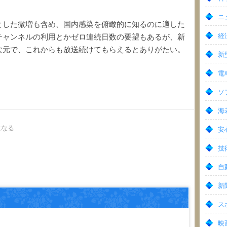
ニュ
とした微増も含め、国内感染を俯瞰的に知るのに適した
経
チャンネルの利用とかゼロ連続日数の要望もあるが、新
次元で、これからも放送続けてもらえるとありがたい。
新
電車
ソ
海
になる
安
技術
自動
新聞
スポ
映画