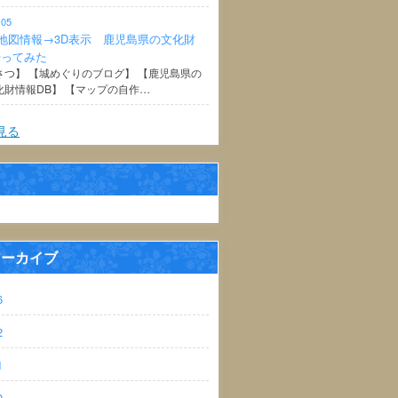
-05
地図情報→3D表示 鹿児島県の文化財
やってみた
さつ】 【城めぐりのブログ】 【鹿児島県の
化財情報DB】 【マップの自作…
見る
アーカイブ
6
2
1
0