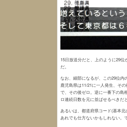
15日放送分だと、上のように29
だ。
なお、細部になるが、この29位内
鹿児島県は11/21に一人発生、そ
で、その後ゼロ。逆に一番
下の島
ロ連続日数を元に並ばせるべきだ
あるいは、
都道
府県コード(基本北
あれでも仕方ないかもしれない。